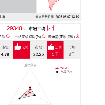
1.3
)
最後更新時間: 2026-08-07 13:10
29348
vs
市場平均
差價
一格差價
時間(%)
流通量
(正股股數)
市場
法興
市場
法興
市場
4.79
-
22.25
1千
8千
差價質素
29348
市場平均