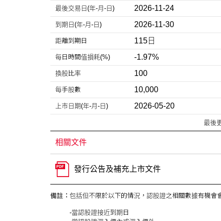
2026-11-24
最後交易日
(年-月-日)
2026-11-30
到期日
(年-月-日)
115日
距離到期日
-1.97%
每日時間
值損耗(%)
100
換股比率
10,000
每手股數
2026-05-20
上市日期
(年-月-日)
最後
相關文件
發行公告及補充上市文件
備註：
包括但不限於以下的情況，認股證之相關數據有機會會
-當認股證接近到期日