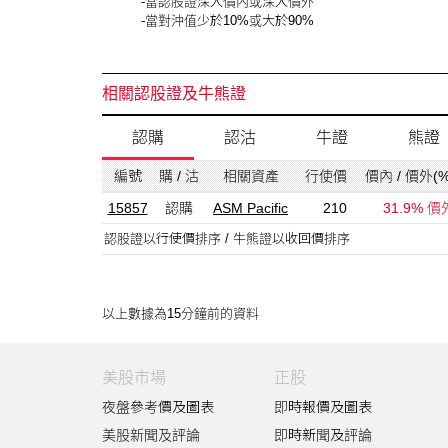
-當認股證深入價內或深入價外
-當對沖值少於10%或大於90%
相關認股證及牛熊證
認購
認沽
牛證
熊證
編號
購 / 沽
相關資產
行使價
價內 / 價外(%
15857
認購
ASM Pacific
210
31.9% 價
認股證以行使價排序 / 牛熊證以收回價排序
以上數據為15分鐘前的資料
美股市場
正股
夜盤參考價及圖表
即時報價及圖表
美股新聞及評論
即時新聞及評論