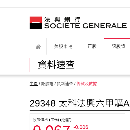
美股市場
正股
認股證
資料速查
主頁
/ 認股證 / 資料速查 /
條款及數據
29348
太科法興六甲購A
股證價格 (港元) (延遲*)
-0.006