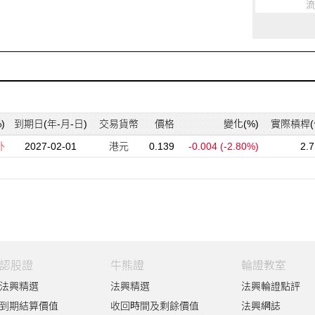
流
)
到期日(年-月-日)
交易貨幣
價格
變化(%)
實際槓桿(
外
2027-02-01
港元
0.139
-0.004
(-2.80%)
2.
認股證
牛熊證
輪證教室
法興精選
法興精選
法興輪證點評
到期結算價值
收回時間及剩餘價值
法興網誌