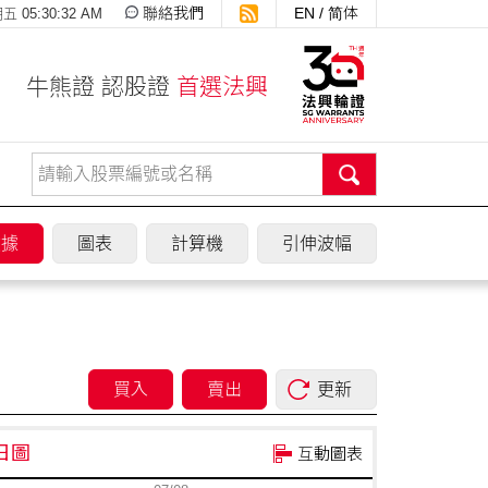
聯絡我們
EN
/
简体
 05:30:33 AM
牛熊證 認股證
首選法興
數據
圖表
計算機
引伸波幅
買入
賣出
更新
兩日圖
互動圖表