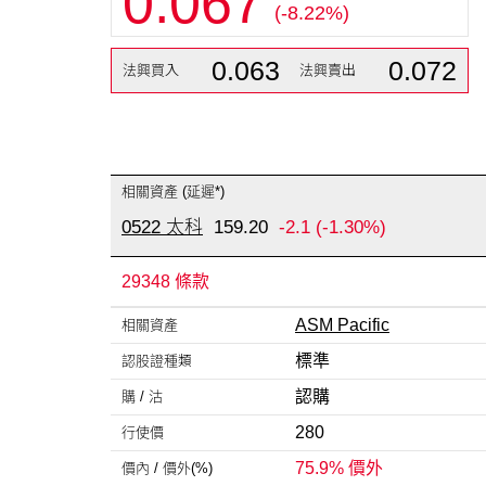
0.067
(-8.22%)
0.063
0.072
法興買入
法興賣出
相關資產 (延遲*)
0522 太科
159.20
-2.1
(-1.30%)
29348 條款
ASM Pacific
相關資產
標準
認股證種類
認購
購 / 沽
280
行使價
75.9% 價外
價內 /
價外(%)