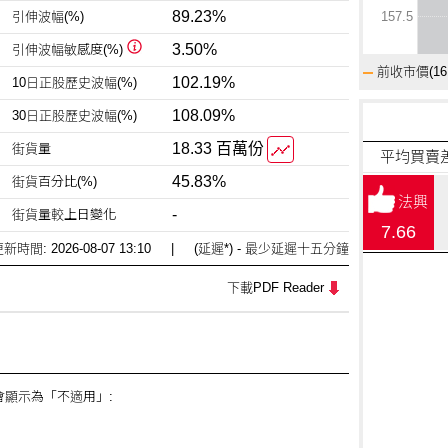
89.23%
引伸波幅(%)
157.5
3.50%
引伸波幅
敏感度(%)
前收市價(
16
102.19%
10日正股
歷史波幅(%)
108.09%
30日正股
歷史波幅(%)
18.33 百萬份
街貨量
平均買賣
45.83%
街貨百分比(%)
法興
-
街貨量較
上日變化
7.66
更新時間:
2026-08-07 13:10
| (延遲*) - 最少延遲十五分鐘
下載PDF Reader
顯示為「不適用」: