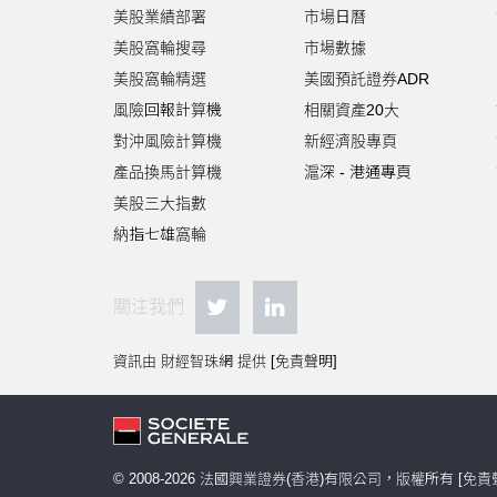
美股業績部署
市場日曆
美股窩輪搜尋
市場數據
美股窩輪精選
美國預託證券ADR
風險回報計算機
相關資產20大
對沖風險計算機
新經濟股專頁
產品換馬計算機
滬深 - 港通專頁
美股三大指數
納指七雄窩輪
關注我們
資訊由 財經智珠網 提供 [
免責聲明
]
© 2008-
2026
法國興業證券(香港)有限公司，版權所有
[
免責