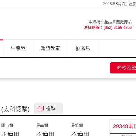
2026年8月7日 星期五
本結構性產品並無抵押品
法興熱線：(852) 2166-4266
牛熊證
輪證教室
披露易
條款及
(太科
認購
)
複製
開市價
最高價
最低價
29348
不適用
不適用
不適用