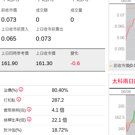
06/08
前收市價
成交額
成交量
0.07
0.073
0
0
0.065
上日收市前買入
上日收市前賣出
0.065
0.073
0.06
0.055
上日四時參考價
上日收市價
變化
161.90
161.30
-0.6
前收市價(
0.
太科兩日
80.40%
溢價(%)
06/08
287.2
打和點
165
4.1 倍
實際槓桿(倍)
162.5
22.1 倍
槓桿比率(倍)
160
18.72%
對沖值(%)