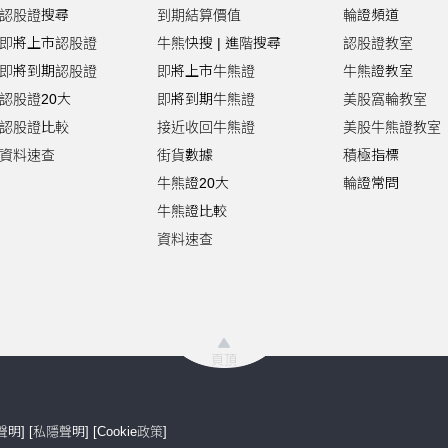
認股證搜尋
到期結算價值
輪證頻道
即將上市認股證
牛熊快搜
|
進階搜尋
認股證教室
即將到期認股證
即將上市牛熊證
牛熊證教室
認股證20大
即將到期牛熊證
美股窩輪教室
認股證比較
接近收回牛熊證
美股牛熊證教室
資料速查
街貨數據
積極指標
牛熊證20大
輪證常問
牛熊證比較
資料速查
頁頂
聲明
] [
私隱聲明
] [
Cookie政策
]