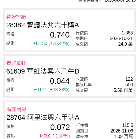
最後更新時間:
2026-08-07 16:20
看好智譜
28382 智譜法興六十購A
0.740
1,388
行使價
價格
2026-10-21
到期日
+0.150
(+25.42%)
變化
24.9 萬
成交額
看好華虹
61609 華虹法興六乙牛D
0.044
122
收回價
價格
500
換股比率
+0.011
(+33.33%)
變化
5.58 百萬
成交額
看淡阿里
28764 阿里法興六甲沽A
0.072
115.5
行使價
價格
2026-11-06
到期日
-0.001
(-1.37%)
變化
1.02 百萬
成交額