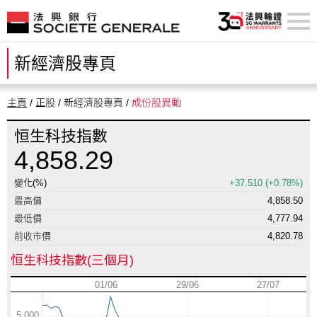
新經濟股專頁
主頁
/ 正股 / 新經濟股專頁 /
成份股異動
恒生科技指數
4,858.29
變化(%)
+37.510
(+0.78%)
最高價
4,858.50
最低價
4,777.94
前收市價
4,820.78
恒生科技指數(三個月)
01/06
29/06
27/07
5,000