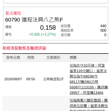
看淡攜程
60790 攜程法興八乙熊F
0.158
440
收回價
價格
500
換股比率
+0.005
(+3.27%)
變化
0
成交額
新經濟股動態及輪證評論
發佈日期
時間
文章類別
標題
恒指失守10天線，阿里
留意120元關口，留意法
興恒指牛68038/牛
2026/08/07
09:55
法興輪證點評
68117/購29617/熊
55087/沽13155，騰訊購
28957，阿里購13464
恒指兩萬六關前整固，騰
訊高位反覆，留意法興恒