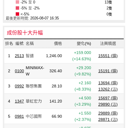
-2% 至 0
13隻
-5% 至 -2%
2隻
<-5%
0隻
最後更新時間: 2026-08-07 16:35
成份股十大升幅
排名
編號
名稱
價格
變化(%)
法興精選
+159.000
1
2513
智譜
1,246.00
15551 (
購
)
(+14.63%)
MINIMAX-
+29.200
2
0100
326.40
15191 (
購
)
W
(+9.82%)
+2.160
13694 (
購
)
3
0992
聯想集團
28.10
(+8.33%)
13262 (
沽
)
+4.500
15697 (
購
)
4
1347
華虹宏力
141.20
(+3.29%)
29890 (
沽
)
+1.550
29889 (
購
)
5
0981
中芯國際
66.90
(+2.37%)
28871 (
沽
)