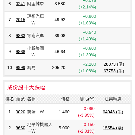
+0.075
6
0241
阿里健康
3.580
(+2.14%)
理想汽車
+0.800
7
2015
49.92
－Ｗ
(+1.63%)
+0.540
8
9863
零跑汽車
39.08
(+1.40%)
小鵬集團
+0.600
9
9868
46.64
－Ｗ
(+1.30%)
+2.200
28873 (
購
)
10
9999
網易
205.20
(+1.08%)
67753 (
牛
)
成份股十大跌幅
排名
編號
名稱
價格
變化(%)
法興精選
-0.060
1
0020
商湯－Ｗ
1.460
64048 (
牛
)
(-3.95%)
地平線機器人
-0.150
2
9660
5.000
15554 (
購
)
－Ｗ
(-2.91%)