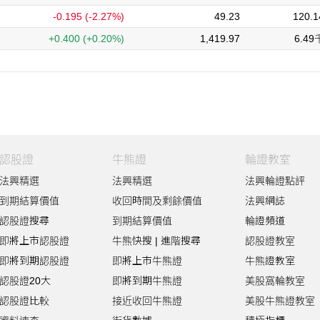
-0.195
(-2.27%)
49.23
120.
+0.400
(+0.20%)
1,419.97
6.4
認股證
牛熊證
輪證教室
法興精選
法興精選
法興輪證點評
到期結算價值
收回時間及剩餘價值
法興網誌
認股證搜尋
到期結算價值
輪證頻道
即將上市認股證
牛熊快搜
|
進階搜尋
認股證教室
即將到期認股證
即將上市牛熊證
牛熊證教室
認股證20大
即將到期牛熊證
美股窩輪教室
認股證比較
接近收回牛熊證
美股牛熊證教室