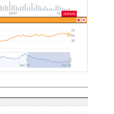
01/07
01/08
26/08/06
70
50
30
Jan '26
Jul '26