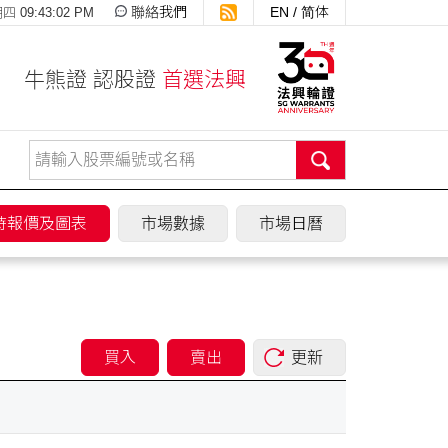
聯絡我們
EN
/
简体
 09:43:03 PM
牛熊證 認股證
首選法興
時報價及圖表
市場數據
市場日曆
買入
賣出
更新