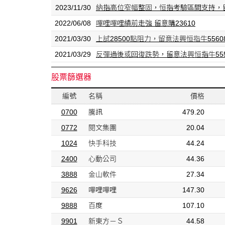
2023/11/30
納指高位窄幅整固，恒指考驗區間支持，留意法興恒指
2022/06/08
嗶哩嗶哩績前走強 留意購23610
2021/03/30
上試28500點阻力，留意法興恒指牛55608/購
2021/03/29
反彈過後或回復跌勢，留意法興恒指牛55583/購
股票篩選器
編號
名稱
價格
0700
騰訊
479.20
0772
閱文集團
20.04
1024
快手科技
44.24
2400
心動公司
44.36
3888
金山軟件
27.34
9626
嗶哩嗶哩
147.30
9888
百度
107.10
9901
新東方－Ｓ
44.58