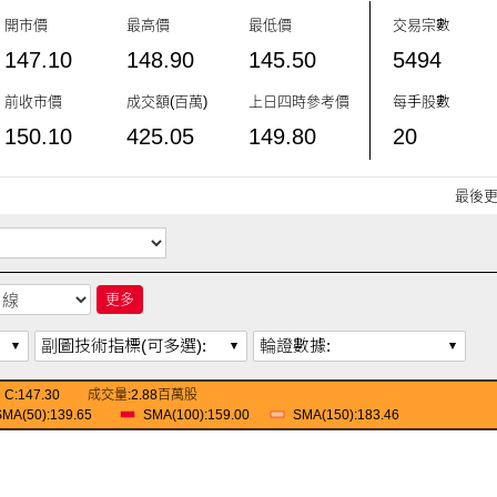
開市價
最高價
最低價
交易宗數
147.10
148.90
145.50
5494
前收市價
成交額
(百萬)
上日四時
參考價
每手股數
150.10
425.05
149.80
20
最後更新
更多
副圖技術指標(可多選):
輪證數據:
C:147.30
成交量:2.88百萬股
SMA(50):139.65
SMA(100):159.00
SMA(150):183.46