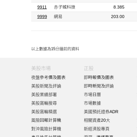
9911
赤子城科技
8.385
9999
網易
203.00
以上數據為15分鐘前的資料
美股市場
正股
夜盤參考價及圖表
即時報價及圖表
美股新聞及評論
即時新聞及評論
美股業績部署
市場日曆
美股窩輪搜尋
市場數據
美股窩輪精選
美國預託證券ADR
風險回報計算機
相關資產20大
對沖風險計算機
新經濟股專頁