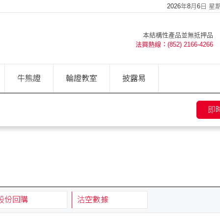
2026年8月6日 星期四
本結構性產品並無抵押品
法興熱線：(852) 2166-4266
牛熊證
輪證教室
披露易
即
股份回購
沽空數據