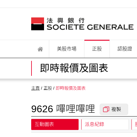
美股市場
正股
認股證
即時報價及圖表
主頁
/ 正股 /
即時報價及圖表
9626 嗶哩嗶哩
複製
互動圖表
派息紀錄