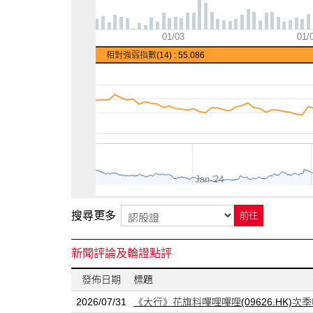
01/03
01/
相對強弱指數(14) : 55.086
Jan '24
搜尋更多
前往
新聞評論及輪證點評
發佈日期
標題
2026/07/31
《大行》花旗料嗶哩嗶哩(09626.HK)