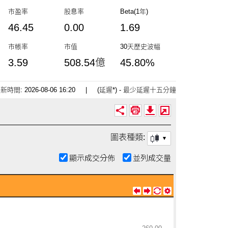
市盈率
股息率
Beta
(1年)
46.45
0.00
1.69
市帳率
市值
30天
歷史波幅
3.59
508.54億
45.80%
時間: 2026-08-06 16:20
|
(延遲*) - 最少延遲十五分鐘
圖表種類:
顯示成交分佈
並列成交量