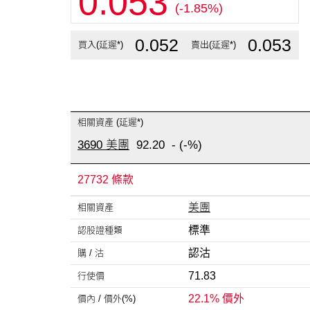
0.053
(-1.85%)
0.052
0.053
買入(延遲*)
賣出(延遲*)
相關資產 (延遲*)
3690 美團
92.20
-
(-%)
27732 條款
美團
相關資產
標準
認股證種類
認沽
購 / 沽
71.83
行使價
22.1% 價外
價內 /
價外(%)