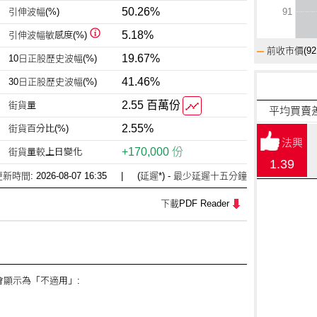
50.26%
引伸波幅(%)
91
5.18%
引伸波幅
敏感度(%)
前收市價(
92
19.67%
10日正股
歷史波幅(%)
41.46%
30日正股
歷史波幅(%)
2.55 百萬份
街貨量
平均買賣
2.55%
街貨百分比(%)
法興
+170,000 份
街貨量較
上日變化
1.39
更新時間:
2026-08-07 16:35
| (延遲*) - 最少延遲十五分鐘
下載PDF Reader
顯示為「不適用」: