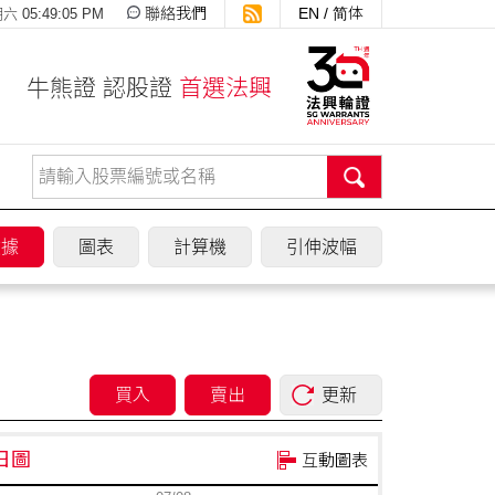
聯絡我們
EN
/
简体
 05:49:05 PM
牛熊證 認股證
首選法興
數據
圖表
計算機
引伸波幅
買入
賣出
更新
兩日圖
互動圖表