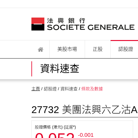
美股市場
正股
認股證
資料速查
主頁
/ 認股證 / 資料速查 /
條款及數據
27732
美團法興六乙沽A
股證價格 (港元) (延遲*)
-0.001