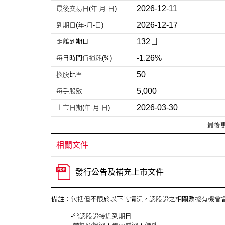
2026-12-11
最後交易日
(年-月-日)
2026-12-17
到期日
(年-月-日)
132日
距離到期日
-1.26%
每日時間
值損耗(%)
50
換股比率
5,000
每手股數
2026-03-30
上市日期
(年-月-日)
最後
相關文件
發行公告及補充上市文件
備註：
包括但不限於以下的情況，認股證之相關數據有機會會
-當認股證接近到期日