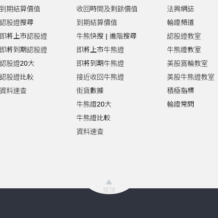
到期結算價值
收回時間及剩餘價值
法興網誌
認股證搜尋
到期結算價值
輪證頻道
即將上市認股證
牛熊快搜
|
進階搜尋
認股證教室
即將到期認股證
即將上市牛熊證
牛熊證教室
認股證20大
即將到期牛熊證
美股窩輪教室
認股證比較
接近收回牛熊證
美股牛熊證教室
資料速查
街貨數據
積極指標
牛熊證20大
輪證常問
牛熊證比較
資料速查
頁頂