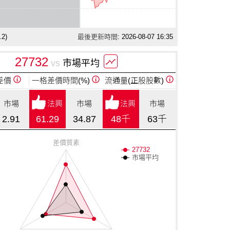
.2
)
最後更新時間: 2026-08-07 16:35
27732
vs
市場平均
差價
一格差價
時間(%)
流通量
(正股股數)
市場
法興
市場
法興
市場
2.91
61.29
34.87
48千
63千
差價質素
27732
市場平均