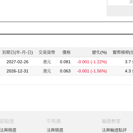
流
到期日(年-月-日)
交易貨幣
價格
變化(%)
實際槓桿(倍
2027-02-26
港元
0.081
-0.001
(-1.22%)
3.7
2026-12-31
港元
0.063
-0.001
(-1.56%)
4.3
認股證
牛熊證
輪證教室
法興精選
法興精選
法興輪證點評