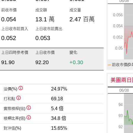
06/08
前收市價
成交額
成交量
0.056
0.054
13.1 萬
2.47 百萬
0.054
上日收市前買入
上日收市前賣出
0.052
0.053
0.052
0.05
上日四時參考價
上日收市價
變化
91.90
92.20
+0.30
前收市價(
0.
美團兩日
24.97%
溢價(%)
06/08
69.18
打和點
94
5.4 倍
實際槓桿(倍)
93
34.8 倍
槓桿比率(倍)
92
15.65%
對沖值(%)