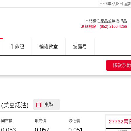
2026年8月8日 星期六
本結構性產品並無抵押品
法興熱線：(852) 2166-4266
牛熊證
輪證教室
披露易
條款及
(美團
認沽
)
複製
開市價
最高價
最低價
27732
0.053
0.057
0.051