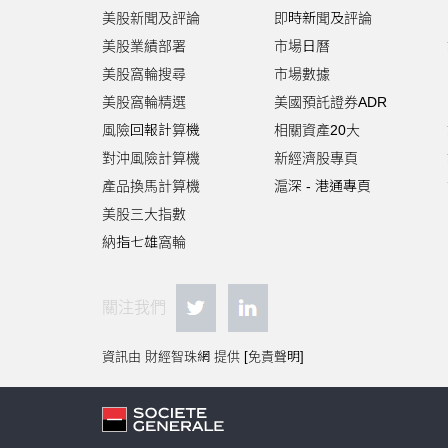
美股新聞及評論
即時新聞及評論
美股業績部署
市場日曆
美股窩輪搜尋
市場數據
美股窩輪精選
美國預託證券ADR
風險回報計算機
相關資產20大
對沖風險計算機
新經濟股專頁
產品換馬計算機
滬深 - 港通專頁
美股三大指數
納指七雄窩輪
關注我們
資訊由 財經智珠網 提供 [
免責聲明
]