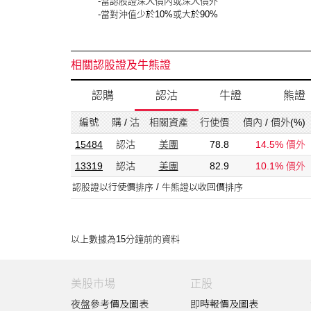
-當認股證深入價內或深入價外
-當對沖值少於10%或大於90%
相關認股證及牛熊證
認購
認沽
牛證
熊證
編號
購 / 沽
相關資產
行使價
價內 / 價外(%)
15484
認沽
美團
78.8
14.5% 價外
13319
認沽
美團
82.9
10.1% 價外
認股證以行使價排序 / 牛熊證以收回價排序
以上數據為15分鐘前的資料
美股市場
正股
夜盤參考價及圖表
即時報價及圖表