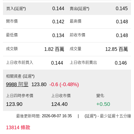
0.144
0.145
買入(延遲*)
賣出(延遲*)
開市價
最高價
0.142
0.148
最低價
前收市價
0.134
0.148
成交額
成交量
1.82 百萬
12.85 百萬
上日收市前買入
上日收市前賣出
0.144
0.146
相關資產 (延遲*)
9988 阿里
123.80
-0.6
(-0.48%)
上日四時參考價
上日收市價
變化
123.90
124.40
+0.50
最後更新時間:
2026-08-07 16:35
| (延遲*) - 最少延遲十五分鐘
13814 條款