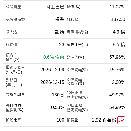
阿里巴巴
11.07%
相關資產
溢價(%)
標準
137.50
認股證種類
打和點
認購
4.9 倍
購 / 沽
實際槓桿(倍)
123
8.5 倍
行使價
槓桿比率(倍)
價內 /
0.6% 價內
57.96%
對沖值(%)
價外(%)
最後交易日
2026-12-09
45.76%
引伸波幅(%)
(年-月-日)
引伸波幅
到期日
2026-12-15
2.00%
敏感度(%)
(年-月-日)
10日正股
130日
49.97%
距離到期日
歷史波幅(%)
每日時間
30日正股
-0.53%
54.99%
值損耗(%)
歷史波幅(%)
100
2.92 百萬份
換股比率
街貨量