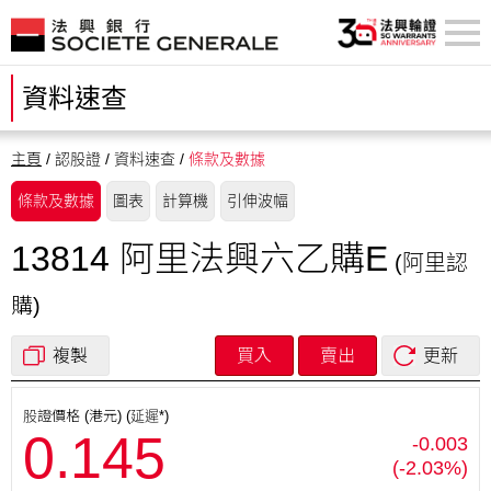
資料速查
主頁
/ 認股證 / 資料速查 /
條款及數據
條款及數據
圖表
計算機
引伸波幅
13814
阿里法興六乙購E
(阿里
認
購
)
複製
買入
賣出
更新
股證價格 (港元) (延遲*)
0.145
-0.003
(-2.03%)