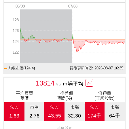
06/08
07/08
128
126
124
122
前收市價(
124.4
)
最後更新時間: 2026-08-07 16:35
13814
vs
市場平均
平均買賣
一格差價
流通量
差價
時間(%)
(正股股數)
法興
市場
法興
市場
法興
市場
1.63
2.76
43.55
32.30
174千
64千
差價質素