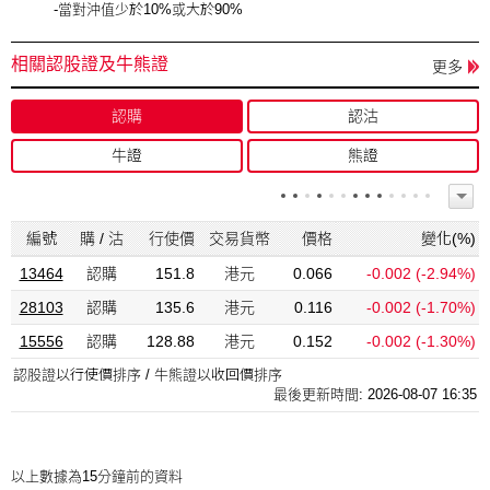
-當對沖值少於10%或大於90%
相關認股證及牛熊證
更多
認購
認沽
牛證
熊證
編號
購 / 沽
行使價
交易貨幣
價格
變化(%)
13464
認購
151.8
港元
0.066
-0.002
(-2.94%)
28103
認購
135.6
港元
0.116
-0.002
(-1.70%)
15556
認購
128.88
港元
0.152
-0.002
(-1.30%)
認股證以行使價排序 / 牛熊證以收回價排序
最後更新時間: 2026-08-07 16:35
以上數據為15分鐘前的資料