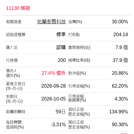
11130 條款
帕蘭泰爾科技
30.00%
相關資產
溢價(%)
標準
204.14
認股證種類
打和點
認購
7.9 倍
購 / 沽
實際槓桿(倍)
200
37.9 倍
行使價
槓桿比率(倍)
價內 /
27.4% 價外
20.86%
對沖值(%)
價外(%)
最後交易日
2026-09-28
62.20%
引伸波幅(%)
(年-月-日)
引伸波幅
到期日
2026-10-05
4.30%
敏感度(%)
(年-月-日)
10日正股
59日
134.99%
距離到期日
歷史波幅(%)
每日時間
30日正股
-3.31%
90.38%
值損耗(%)
歷史波幅(%)