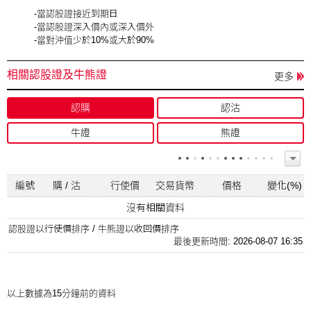
-當認股證接近到期日
-當認股證深入價內或深入價外
-當對沖值少於10%或大於90%
相關認股證及牛熊證
更多
認購
認沽
牛證
熊證
編號
購 / 沽
行使價
交易貨幣
價格
變化(%)
沒有相關資料
認股證以行使價排序 / 牛熊證以收回價排序
最後更新時間: 2026-08-07 16:35
以上數據為15分鐘前的資料