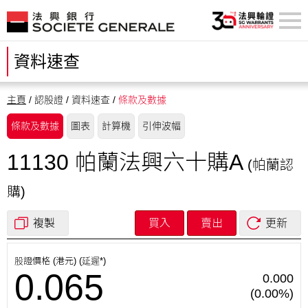
資料速查
主頁
/ 認股證 / 資料速查 /
條款及數據
條款及數據
圖表
計算機
引伸波幅
11130
帕蘭法興六十購A
(帕蘭
認
購
)
複製
買入
賣出
更新
股證價格 (港元) (延遲*)
0.065
0.000
(0.00%)