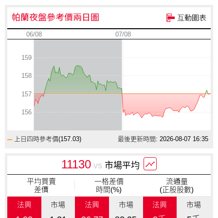
帕蘭夜盤參考價兩日圖
互動圖表
06/08
07/08
159
158
157
156
上日四時參考價(
157.03
)
最後更新時間: 2026-08-07 16:35
11130
vs
市場平均
平均買賣
一格差價
流通量
差價
時間(%)
(正股股數)
法興
市場
法興
市場
法興
市場