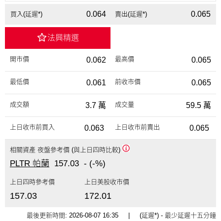
0.064
0.065
買入(延遲*)
賣出(延遲*)
法興精選
開市價
最高價
0.062
0.065
最低價
前收市價
0.061
0.065
成交額
成交量
3.7 萬
59.5 萬
上日收市前買入
上日收市前賣出
0.063
0.065
相關資產 夜盤參考價 (與上日四時比較)
PLTR 帕蘭
157.03
-
(-%)
上日四時參考價
上日美股收市價
157.03
172.01
最後更新時間:
2026-08-07 16:35
| (延遲*) - 最少延遲十五分鐘