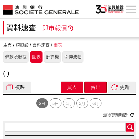
資料速查
即市報價
主頁
/ 認股證 / 資料速查 /
圖表
條款及數據
圖表
計算機
引伸波幅
( )
複製
買入
賣出
更新
2日
5日
1月
3月
6月
最後更新時間: