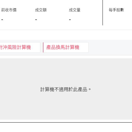
前收市價
成交額
成交量
每手股數
-
-
-
對沖風險計算機
產品換馬計算機
計算機不適用於此產品。