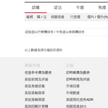
認購
認沽
牛證
熊證
編號
購 / 沽
相關資產
行使價
價內 / 價外(%
認股證以行使價排序 / 牛熊證以收回價排序
以上數據為15分鐘前的資料
美股市場
正股
夜盤參考價及圖表
即時報價及圖表
美股新聞及評論
即時新聞及評論
美股業績部署
市場日曆
美股窩輪搜尋
市場數據
美股窩輪精選
美國預託證券ADR
風險回報計算機
相關資產20大