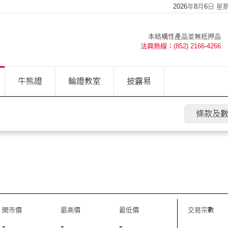
2026年8月6日 星期四
本結構性產品並無抵押品
法興熱線：(852) 2166-4266
牛熊證
輪證教室
披露易
條款及
開市價
最高價
最低價
交易宗數
-
-
-