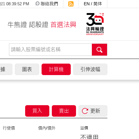
聯絡我們
EN
/
简体
 08:39:52 PM
牛熊證 認股證
首選法興
數據
圖表
計算機
引伸波幅
買入
賣出
更新
行使價
價內/價外
溢價
不適用