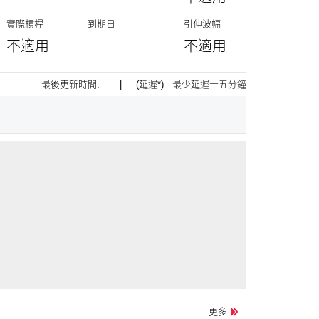
實際槓桿
到期日
引伸波幅
不適用
不適用
最後更新時間:
-
| (延遲*) - 最少延遲十五分鐘
更多