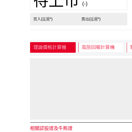
待上市
(-)
買入(延遲*)
賣出(延遲*)
理論價格計算機
風險回報計算機
相關認股證及牛熊證