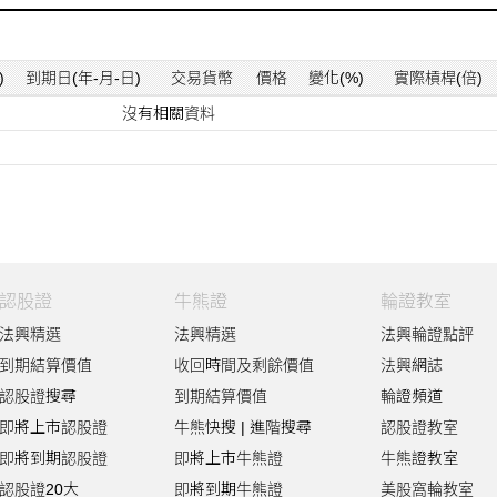
)
到期日(年-月-日)
交易貨幣
價格
變化(%)
實際槓桿(倍)
沒有相關資料
認股證
牛熊證
輪證教室
法興精選
法興精選
法興輪證點評
到期結算價值
收回時間及剩餘價值
法興網誌
認股證搜尋
到期結算價值
輪證頻道
即將上市認股證
牛熊快搜
|
進階搜尋
認股證教室
即將到期認股證
即將上市牛熊證
牛熊證教室
認股證20大
即將到期牛熊證
美股窩輪教室