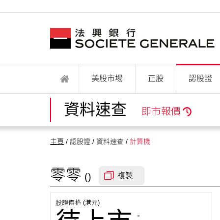
美股市場
正股
認股證
資料速查
即市報價
主頁
/ 認股證 / 資料速查 /
計算機
零零
()
複製
股證價格 (港元)
-