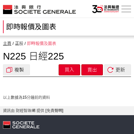
即時報價及圖表
主頁
/ 正股 /
即時報價及圖表
N225 日經225
複製
買入
賣出
更新
以上數據為15分鐘前的資料
資訊由 財經智珠網 提供 [
免責聲明
]