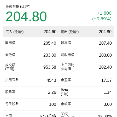
股證價格 (延遲*)
204.80
+1.800
(+0.89%)
204.60
204.80
買入 (延遲*)
賣出 (延遲*)
開市價
最高價
205.40
207.40
最低價
前收市價
203.80
203.00
成交額
上日四時
953.58
202.40
(百萬)
參考價
交易宗數
市盈率
4543
17.37
Beta
股息率
2.26
1.14
(1年)
每手股數
市帳率
100
3.60
30天
市值
6.50千億
42.34%