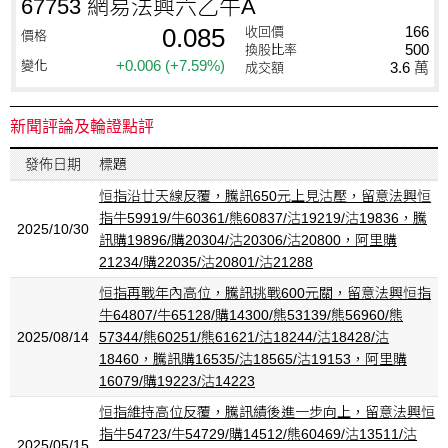
67753 網易法興六乙牛A
0.085
166
收回價
價格
500
換股比率
+0.006
(+7.59%)
變化
3.6 萬
成交額
新聞評論及輪證點評
發佈日期
標題
恒指沿廿天線反覆，騰訊650元上見沽壓，留意法興恒
指牛59919/牛60361/熊60837/沽19219/沽19836，騰
2025/10/30
訊購19896/購20304/沽20306/沽20800，阿里購
21234/購22035/沽20801/沽21288
恒指再戰年內高位，騰訊挑戰600元關，留意法興恒指
牛64807/牛65128/購14300/熊53139/熊56960/熊
2025/08/14
57344/熊60251/熊61621/沽18244/沽18428/沽
18460，騰訊購16535/沽18565/沽19153，阿里購
16079/購19223/沽14223
恒指維持高位反覆，騰訊績後進一步向上，留意法興恒
指牛54723/牛54729/購14512/熊60469/沽13511/沽
2025/05/15