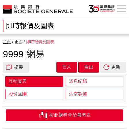
即時報價及圖表
主頁
/ 正股 /
即時報價及圖表
9999 網易
複製
買入
賣出
更新
互動圖表
派息紀錄
股份回購
沽空數據
按此觀看全螢幕圖表