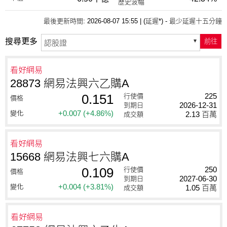
歷史波幅
最後更新時間: 2026-08-07 15:55
|
(延遲*) - 最少延遲十五分鐘
搜尋更多
前往
看好網易
28873 網易法興六乙購A
0.151
225
行使價
價格
2026-12-31
到期日
+0.007
(+4.86%)
變化
2.13 百萬
成交額
看好網易
15668 網易法興七六購A
0.109
250
行使價
價格
2027-06-30
到期日
+0.004
(+3.81%)
變化
1.05 百萬
成交額
看好網易