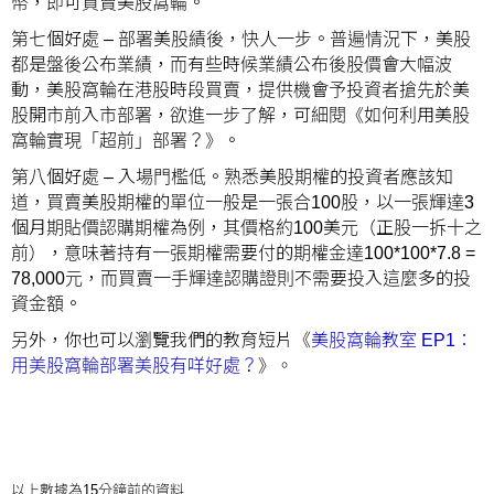
幣，即可買賣美股窩輪。
第七個好處 – 部署美股績後，快人一步。普遍情況下，美股
都是盤後公布業績，而有些時候業績公布後股價會大幅波
動，美股窩輪在港股時段買賣，提供機會予投資者搶先於美
股開市前入市部署，欲進一步了解，可細閱《
如何利用美股
窩輪實現「超前」部署？
》。
第八個好處 – 入場門檻低。熟悉美股期權的投資者應該知
道，買賣美股期權的單位一般是一張合100股，以一張輝達3
個月期貼價認購期權為例，其價格約100美元（正股一拆十之
前），意味著持有一張期權需要付的期權金達100*100*7.8 =
78,000元，而買賣一手輝達認購證則不需要投入這麼多的投
資金額。
另外，你也可以瀏覽我們的教育短片《
美股窩輪教室 EP1：
用美股窩輪部署美股有咩好處？
》。
以上數據為15分鐘前的資料