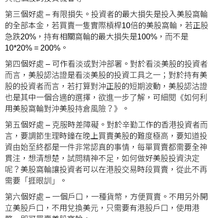
第三個好處 – 有限損失。投資者的最大損失是投入美股窩輪
的全部本金，若買賣一隻實際槓桿10倍的美股窩輪，若正股
急跌20%，持有相關窩輪的最大損失是100%，而不是
10*20% = 200%。
第四個好處 – 可作看淡或對沖部署。對於看淡美股的投資者
而言，美股認沽證是看淡美股的投資工具之一；對於持有美
股的投資者而言，若打算對沖正股的短期波動，美股認沽證
也是其中一個合適的選擇，欲進一步了解，可細閱《
如何利
用美股窩輪對沖美股持倉風險？
》。
第五個好處 – 克服時差障礙。對於辛勤工作的香港投資者而
言，要調節生理時鐘在晚上買賣美股的難度極高，要知道投
資由始至終都是一件非常認真的事情，每單買賣都需要全神
貫注，想清想楚，試問精神不足，如何做好美股投資決定
呢？美股窩輪讓投資者可以在港股交易時段買賣，從此不再
需要「捱眼訓」。
第六個好處 – 一個戶口，一種貨幣，方便買賣。不用另外開
立美股戶口，不用兌換美元，只需要有港股戶口，使用港