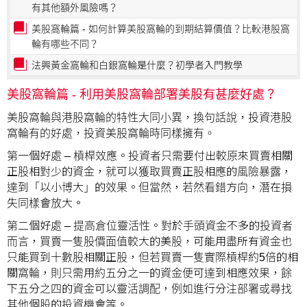
有其他額外風險嗎？
美股窩輪篇 - 如何計算美股窩輪的到期結算價值？比較港股窩
輪有哪些不同？
法興黃金窩輪和白銀窩輪是什麼？初學者入門教學
美股窩輪篇 - 利用美股窩輪部署美股有甚麼好處？
美股窩輪與港股窩輪的特性大同小異，換句話說，投資港股
窩輪有的好處，投資美股窩輪時同樣擁有。
第一個好處 – 槓桿效應。投資者只需要付出較原來買賣相關
正股相對少的資金，就可以獲取買賣正股相應的風險暴露，
達到「以小博大」的效果。但當然，若然看錯方向，潛在損
失同樣會放大。
第二個好處 – 提高倉位靈活性。對於手頭資金不多的投資者
而言，買賣一隻股價面值較大的美股，可能用盡所有資金也
只能買到十數股相關正股，但若買賣一隻實際槓桿約5倍的相
關窩輪，則只需用約五分之一的資金便可達到相應效果，餘
下五分之四的資金可以靈活調配，例如進行分注部署或尋找
其他個股的投資機會等。