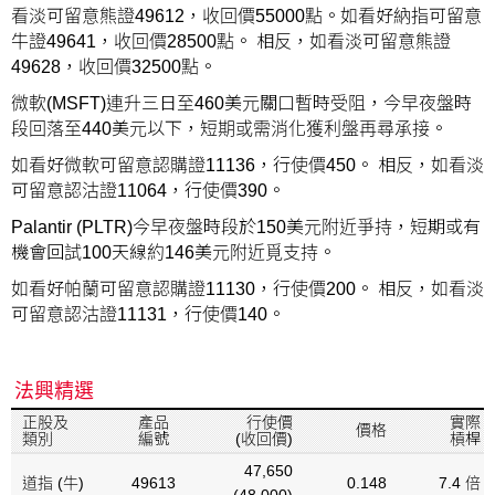
看淡可留意熊證49612，收回價55000點。如看好納指可留意
牛證49641，收回價28500點。 相反，如看淡可留意熊證
49628，收回價32500點。
微軟(MSFT)連升三日至460美元關口暫時受阻，今早夜盤時
段回落至440美元以下，短期或需消化獲利盤再尋承接。
如看好微軟可留意認購證11136，行使價450。 相反，如看淡
可留意認沽證11064，行使價390。
Palantir (PLTR)今早夜盤時段於150美元附近爭持，短期或有
機會回試100天線約146美元附近覓支持。
如看好帕蘭可留意認購證11130，行使價200。 相反，如看淡
可留意認沽證11131，行使價140。
法興精選
正股及
產品
行使價
實際
價格
類別
編號
(收回價)
槓桿
47,650
道指 (牛)
49613
0.148
7.4 倍