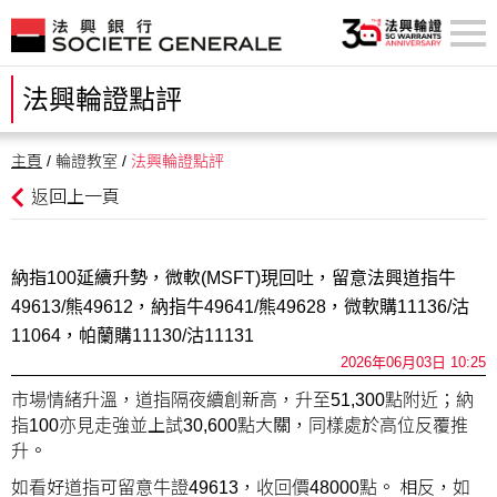
法興輪證點評
主頁
/ 輪證教室 /
法興輪證點評
返回上一頁
納指100延續升勢，微軟(MSFT)現回吐，留意法興道指牛
49613/熊49612，納指牛49641/熊49628，微軟購11136/沽
11064，帕蘭購11130/沽11131
2026年06月03日 10:25
市場情緒升溫，道指隔夜續創新高，升至51,300點附近；納
指100亦見走強並上試30,600點大關，同樣處於高位反覆推
升。
如看好道指可留意牛證49613，收回價48000點。 相反，如