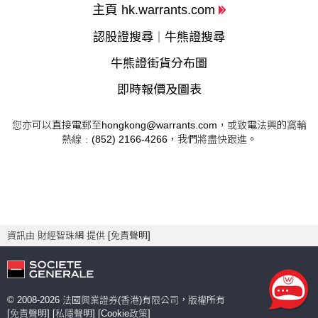
主頁 hk.warrants.com
認股證搜尋
牛熊證搜尋
｜
牛熊證街貨分布圖
即時報價及圖表
您亦可以直接電郵至
hongkong@warrants.com
，或致電法興的窩輪
熱線﹕(852) 2166-4266，我們將盡快跟進。
資訊由 財經智珠網 提供 [
免責聲明
]
© 2008-
2026
法國興業證券(香港)有限公司，版權所有
[
免責聲明
] [
私隱聲明
] [
Cookie政策
]