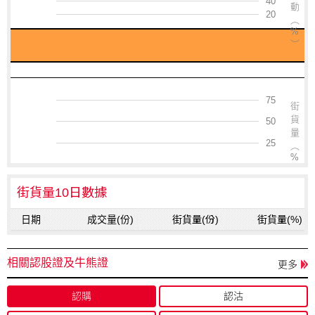
40
動
20
︵
%
︶
75
街
貨
50
量
25
︵
%
︶
街貨量10日數據
日期
成交量(份)
街貨量(份)
街貨量(%)
相關認股證及牛熊證
更多
認購
認沽