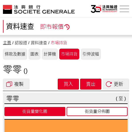
資料速查
即市報價
主頁
/ 認股證 / 資料速查 /
市場持貨
條款及數據
圖表
計算機
市場持貨
引伸波幅
零零
()
流通量質素
複製
買入
賣出
更新
零零
(
至
)
街貨量變化圖
街貨量分佈圖