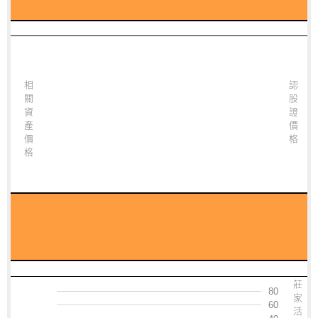
相
認
關
股
資
證
產
價
價
格
格
沒有相關資料
莊
80
家
60
活