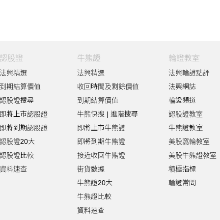
認股證
牛熊證
輪證教室
法興精選
法興精選
法興輪證點評
到期結算價值
收回時間及剩餘價值
法興網誌
認股證搜尋
到期結算價值
輪證頻道
即將上市認股證
牛熊快搜
|
進階搜尋
認股證教室
即將到期認股證
即將上市牛熊證
牛熊證教室
認股證20大
即將到期牛熊證
美股窩輪教室
認股證比較
接近收回牛熊證
美股牛熊證教室
資料速查
街貨數據
積極指標
牛熊證20大
輪證常問
牛熊證比較
資料速查