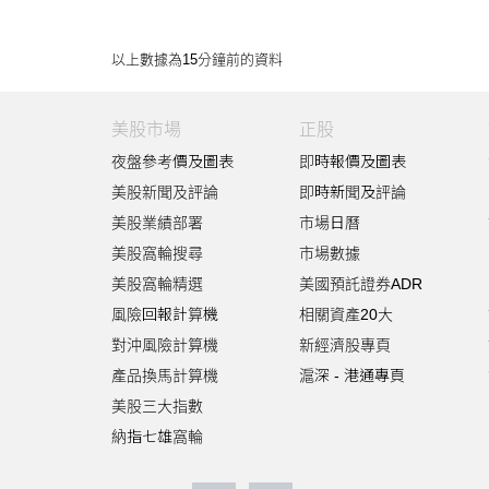
以上數據為15分鐘前的資料
美股市場
正股
夜盤參考價及圖表
即時報價及圖表
美股新聞及評論
即時新聞及評論
美股業績部署
市場日曆
美股窩輪搜尋
市場數據
美股窩輪精選
美國預託證券ADR
風險回報計算機
相關資產20大
對沖風險計算機
新經濟股專頁
產品換馬計算機
滬深 - 港通專頁
美股三大指數
納指七雄窩輪