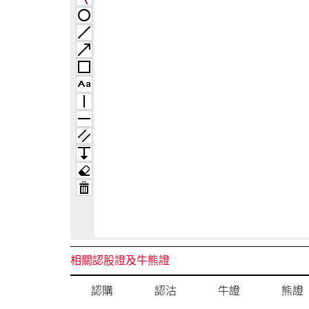
相關認股證及牛熊證
認購
認沽
牛證
熊證