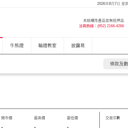
2026年8月7日 星期五
本結構性產品並無抵押品
法興熱線：(852) 2166-4266
牛熊證
輪證教室
披露易
條款及
開市價
最高價
最低價
交易宗數
-
-
-