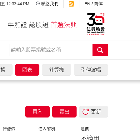
聯絡我們
EN
/
简体
 12:33:44 PM
牛熊證 認股證
首選法興
數據
圖表
計算機
引伸波幅
買入
賣出
更新
行使價
價內/價外
溢價
不適用