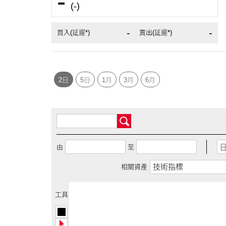
-
(-)
-
-
買入(延遲*)
賣出(延遲*)
2日
5日
1月
3月
6月
由
至
技術指標
相關資產
工具