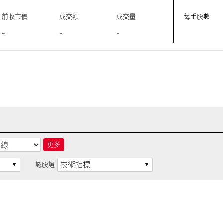
前收市價
成交額
成交量
每手股數
-
-
-
更多
技術指標
認股證