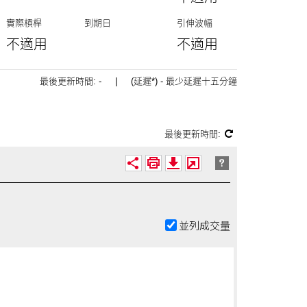
實際槓桿
到期日
引伸波幅
不適用
不適用
最後更新時間:
-
| (延遲*) - 最少延遲十五分鐘
最後更新時間:
並列成交量