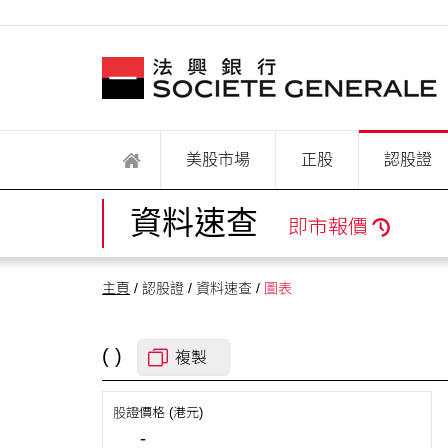
美股市場
正股
認股證
資料速查
即市報價
主頁
/ 認股證 / 資料速查 /
圖表
( )
複製
股證價格 (港元)
-