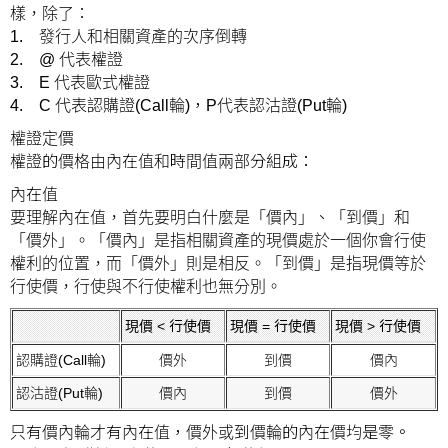
樣，除了：
1. 發行人和相關資產的次序倒轉
2. @ 代表權證
3. E 代表歐式權證
4. C 代表認購證(Call輪)，P代表認沽證(Put輪)
權證定價
權證的價格由
內在值
和
時間值
兩部分組成：
內在值
要理解內在值，首先要明白什麼是「價內」、「到價」和
「價外」。「價內」是指相關資產的現價處於一個你會行使
權利的位置，而「價外」則是相反。「到價」是指現價等於
行使價，行使與不行使權利也無分別。
現價 < 行使價
現價 = 行使價
現價 > 行使價
認購證(Call輪)
價外
到價
價內
認沽證(Put輪)
價內
到價
價外
只有價內輪才有內在值，價外或到價輪的內在價均是零。