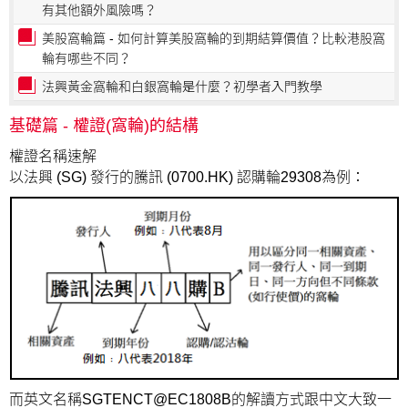
有其他額外風險嗎？
美股窩輪篇 - 如何計算美股窩輪的到期結算價值？比較港股窩
輪有哪些不同？
法興黃金窩輪和白銀窩輪是什麼？初學者入門教學
基礎篇 - 權證(窩輪)的結構
權證名稱速解
以法興 (SG) 發行的騰訊 (0700.HK) 認購輪29308為例：
而英文名稱SGTENCT@EC1808B的解讀方式跟中文大致一