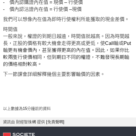
- 價內認購證內在值 = 現價 – 行使價
- 價內認沽證內在值 = 行使價 –現價
我們可以想像內在值為即時行使權利所能獲取的現金差價。
時間值
一般來說，權證的到期日越遠，時間值就越高。因為時間越
長，正股的價格有較大機會走得更高或更低，使Call輪或Put
輪更有機會價內，甚至獲得更高的內在值。因此，如果你比
較兩隻行使價相同，但到期日不同的權證，不難發現長期輪
的價格相對較高。
下一節課會詳細解釋幾個主要影響輪價的因素。
以上數據為15分鐘前的資料
資訊由 財經智珠網 提供 [
免責聲明
]