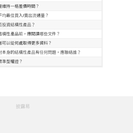
是維持一格差價時間？
平均最佳買入/賣出流通量？
否投資結構性產品？
結構性產品前，應閱讀哪些文件？
者可以從何處取得更多資料？
對本身的結構性產品有任何問題，應聯絡誰？
標準型權證？
如何運作？
持有人與股份持有人對掛鈎股份的權利有何分別？
特種權證？特種權證與普通權證有何分別？
牛熊證？
披露易
證如何運作？
類」與「N類」牛熊證有何分別？
權證或牛熊證前，我需要考慮甚麼風險？