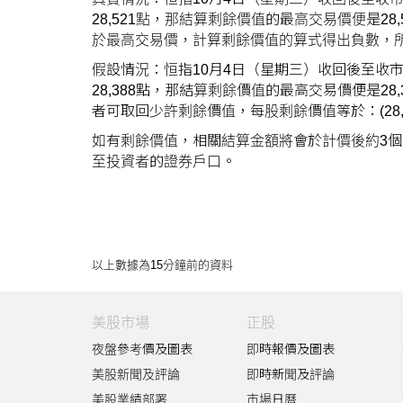
28,521點，那結算剩餘價值的最高交易價便是28,
於最高交易價，計算剩餘價值的算式得出負數，
假設情況：恒指10月4日（星期三）收回後至收市，
28,388點，那結算剩餘價值的最高交易價便是2
者可取回少許剩餘價值，每股剩餘價值等於：(28,500 – 2
如有剩餘價值，相關結算金額將會於計價後約3
至投資者的證券戶口。
以上數據為15分鐘前的資料
美股市場
正股
夜盤參考價及圖表
即時報價及圖表
美股新聞及評論
即時新聞及評論
美股業績部署
市場日曆