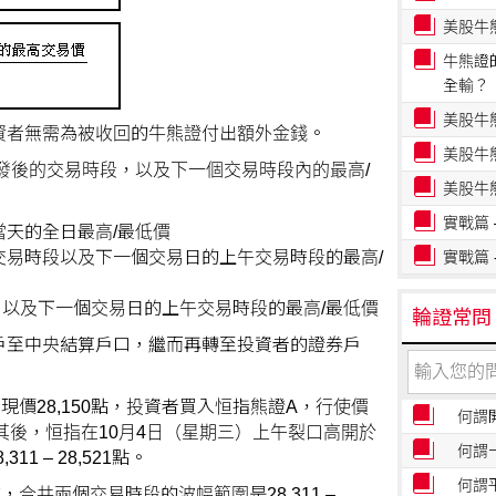
美股牛
牛熊證
全輸？
美股牛
資者無需為被收回的牛熊證付出額外金錢。
美股牛
發後的交易時段，以及下一個交易時段內的最高/
美股牛
實戰篇
天的全日最高/最低價
易時段以及下一個交易日的上午交易時段的最高/
實戰篇
及下一個交易日的上午交易時段的最高/最低價
輪證常問
戶至中央結算戶口，繼而再轉至投資者的證券戶
現價28,150點，投資者買入恒指熊證A，行使價
何謂
000。其後，恒指在10月4日（星期三）上午裂口高開於
何謂
1 – 28,521點。
何謂
合共兩個交易時段的波幅範圍是28,311 –