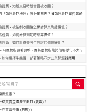
熊證篇 - 港股交易時段會否被收回？
的「強制收回機制」是什麼意思？被強制收回是否等於
熊證篇 - 被強制收回後怎樣計算其剩餘價值？
熊證篇 - 如何計算到期時結算價值？
熊證篇 - 如何計算美股牛熊證的價位變化？
 – 隔晚標指顯著調整，為甚麼標指熊證價格變化不大？
 - 如何選擇牛熊證：部署策略四步曲與篩選器應用
開價質素？
一格買賣差價產品數目 (隻數)？
平均買賣差價 (格數)？