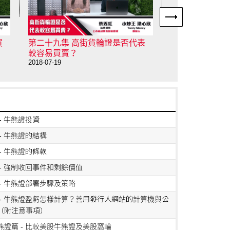
買
第二十九集 高街貨輪證是否代表
第二十八集 甚
2018-07-18
較容易買賣？
2018-07-19
- 牛熊證投資
- 牛熊證的結構
- 牛熊證的條款
 - 強制收回事件和剩餘價值
 - 牛熊證部署步驟及策略
 - 牛熊證盈虧怎樣計算？善用發行人網站的計算機與公
（附注意事項）
熊證篇 - 比較美股牛熊證及美股窩輪