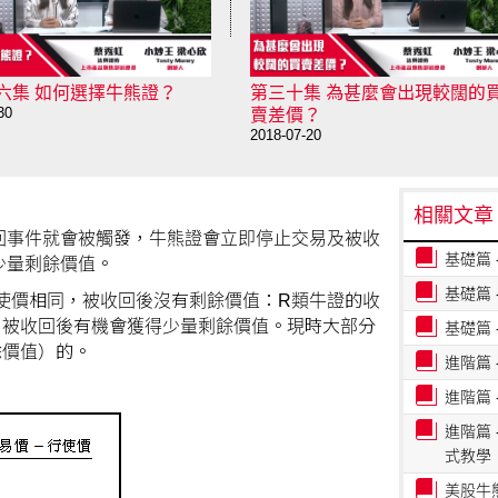
六集 如何選擇牛熊證？
第三十集 為甚麼會出現較闊的
30
賣差價？
2018-07-20
相關文章
回事件就會被觸發，牛熊證會立即停止交易及被收
基礎篇 
少量剩餘價值。
基礎篇 
使價相同，被收回後沒有剩餘價值：R類牛證的收
，被收回後有機會獲得少量剩餘價值。現時大部分
基礎篇 
餘價值）的。
進階篇
進階篇
進階篇
式教學
美股牛