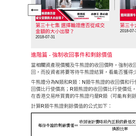
以看到牛熊
第三十七集 選擇輪證應否從成交
第三十
2018-07-
金額的大小出發？
2018-07-31
進階篇 - 強制收回事件和剩餘價值
當相關資產現價觸及牛熊證的收回價時，強制收
回，而投資者將要等待牛熊證結算，看能否獲得
牛熊證分為N類和R類：N類牛熊證的收回價和行
回價比行使價高；R類熊證的收回價比行使價低
在香港交易所買賣的牛熊證均是R類（可能有剩
計算R類牛熊證剩餘價值的公式如下：