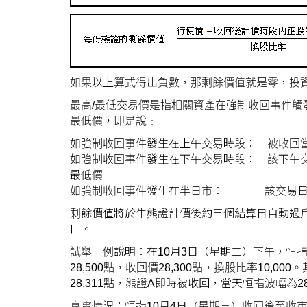
如果以上算式得出負數，那剩餘價值就是零，投
最高/最低交易價是指相關資產在強制收回事件觸
最低價，即是說﹕
如強制收回事件發生在上午交易時段： 被收回當
如強制收回事件發生在下午交易時段： 該下午交
最低價
如強制收回事件發生在半日市： 該交易日以
剩餘價值將於牛熊證計價後約三個結算日自動過
口。
試舉一例說明：在10月3日（星期二）下午，恒指
28,500點，收回價28,300點，換股比率10,
28,311點，熊證A即時被收回，當天恒指波幅為28,31
真實情況：恒指10月4日（星期三）收回後至收市，