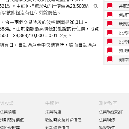
521點。由於恒指熊證A的行使價為28,500點，低
甚麼
所以該熊證沒有任何剩餘價值。
何謂
合共兩個交易時段的波幅範圍是28,311 –
我應
8,388點。由於指數最高價低於熊證的行使價，投資
投資
8,388)/10,000 = 0.0112元。
投資
個結算日，自動過戶至中央結算所，繼而自動過戶
如我
何謂
權證
權證
何謂
何謂
認股證
牛熊證
輪證教室
牛熊
法興精選
法興精選
法興輪證點評
「R
到期結算價值
收回時間及剩餘價值
法興網誌
投資
認股證搜尋
到期結算價值
輪證頻道