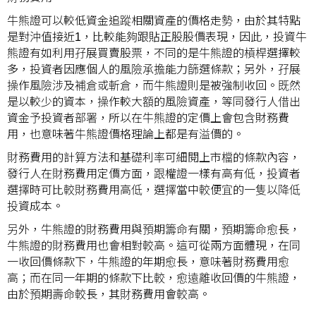
牛熊證可以較低資金追蹤相關資產的價格走勢，由於其特點
是對沖值接近1，比較能夠跟貼正股股價表現，因此，投資牛
熊證有如利用孖展買賣股票，不同的是牛熊證的槓桿選擇較
多，投資者因應個人的風險承擔能力篩選條款；另外，孖展
操作風險涉及補倉或斬倉，而牛熊證則是被強制收回。既然
是以較少的資本，操作較大額的風險資產，等同發行人借出
資金予投資者部署，所以在牛熊證的定價上會包含財務費
用，也意味著牛熊證價格理論上都是有溢價的。
財務費用的計算方法和基礎利率可細閱上市檔的條款內容，
發行人在財務費用定價方面，跟權證一樣有高有低，投資者
選擇時可比較財務費用高低，選擇當中較便宜的一隻以降低
投資成本。
另外，牛熊證的財務費用與預期籌命有關，預期籌命愈長，
牛熊證的財務費用也會相對較高。這可從兩方面體現，在同
一收回價條款下，牛熊證的年期愈長，意味著財務費用愈
高；而在同一年期的條款下比較，愈遠離收回價的牛熊證，
由於預期壽命較長，其財務費用會較高。