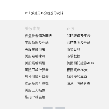
以上數據為15分鐘前的資料
美股市場
正股
夜盤參考價及圖表
即時報價及圖表
美股新聞及評論
即時新聞及評論
美股業績部署
市場日曆
美股窩輪搜尋
市場數據
美股窩輪精選
美國預託證券ADR
風險回報計算機
相關資產20大
對沖風險計算機
新經濟股專頁
產品換馬計算機
滬深 - 港通專頁
美股三大指數
納指七雄窩輪