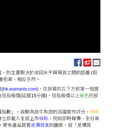
，則主要取決於收回水平與現貨之間的距離 (假
會愈高，相反亦然。
(
hk.warrants.com
)，在屏幕的左下方即第一個選
指報價(延遲15分鐘)，恒指報價以上
綠色
的部
躍指數」，自動為該牛熊證的活躍度作評分，
橙色
會立即載入全部上市
條款
，例如即時報價、全日高
，更有產品買賣
差價質素
的圖表，按「差價質