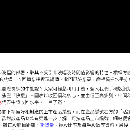
波幅的部署，取其不受引伸波幅及時間值影響的特性。槓桿方面
淡的熊證，收回價愈接近現貨價，收回風險愈高，變相槓桿水平亦
人風險胃納的牛熊證？大家可輕鬆利用手機，登入我們手機版網站
熊證「快搜」。圖表以收回價為核心，並由低至高排列，中間為恒
色
代表牛證收回水平，一目了然。
為閣下準備好相對應的上市產品編號，而在產品編號右方的「活
。欲對該產品條款有更進一步了解，可按產品上市編號，網站便
、離正股股價距離、
街貨量
、換股比率及每手股數等資料。最後