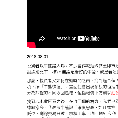
2018-08-01
投資者以牛熊證入場，不少會作較短線甚至即市炒
設換股比率一樣)。無論是看好的牛證、或是看
那麼，投資者又如何在短時間之內，找到適合個
項，按「牛熊快搜」，畫面便會出現預設的恒指牛
分為熊證的不同收回區域，恒指報價下方則以
紅
找到心水收回區之後，在收回價的右方，我們已
棒線愈多，代表該牛熊證活躍度愈高，如此類推
低位、剩餘交易日數、槓桿比率、收回價/行使價