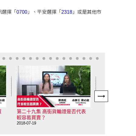
訊選擇「
0700
」、平安選擇「
2318
」或是其他市
買
第二十九集 高街貨輪證是否代表
第二十八集 甚
2018-07-18
較容易買賣？
2018-07-19