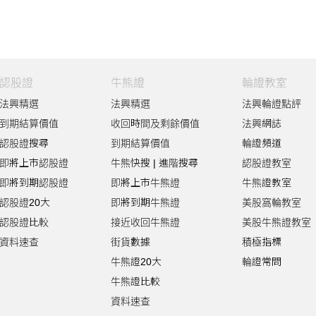
認股證
牛熊證
輪證教室
法興精選
法興精選
法興輪證點評
到期結算價值
收回時間及剩餘價值
法興網誌
認股證搜尋
到期結算價值
輪證頻道
即將上市認股證
牛熊快搜
|
進階搜尋
認股證教室
即將到期認股證
即將上市牛熊證
牛熊證教室
認股證20大
即將到期牛熊證
美股窩輪教室
認股證比較
接近收回牛熊證
美股牛熊證教室
資料速查
街貨數據
積極指標
牛熊證20大
輪證常問
牛熊證比較
資料速查