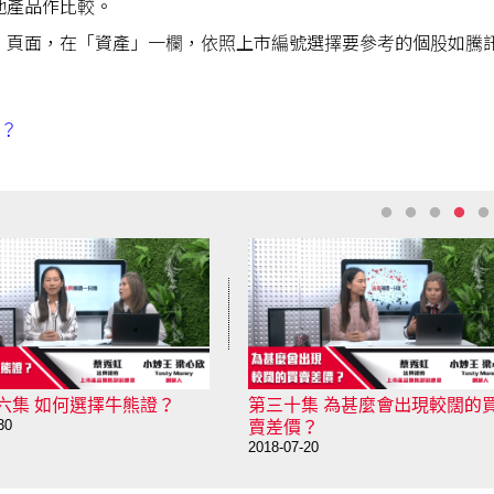
他產品作比較。
」頁面，在「資產」一欄，依照上市編號選擇要參考的個股如騰
佈？
六集 如何選擇牛熊證？
第三十集 為甚麼會出現較闊的
30
賣差價？
2018-07-20