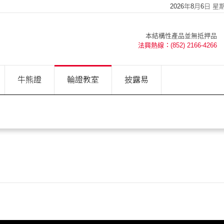
2026年8月6日 星期四
本結構性產品並無抵押品
法興熱線：(852) 2166-4266
牛熊證
輪證教室
披露易
？