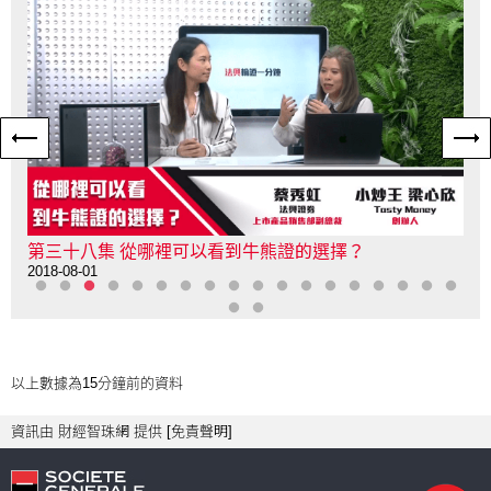
第三十八集 從哪裡可以看到牛熊證的選擇？
第
2018-08-01
201
以上數據為15分鐘前的資料
資訊由 財經智珠網 提供 [
免責聲明
]