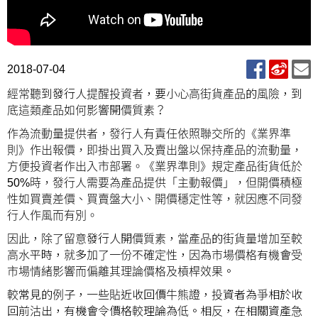
2018-07-04
經常聽到發行人提醒投資者，要小心高街貨產品的風險，到
底這類產品如何影響開價質素？
作為流動量提供者，發行人有責任依照聯交所的《業界準
則》作出報價，即掛出買入及賣出盤以保持產品的流動量，
方便投資者作出入市部署。《業界準則》規定產品街貨低於
50%時，發行人需要為產品提供「主動報價」，但開價積極
性如買賣差價、買賣盤大小、開價穩定性等，就因應不同發
行人作風而有別。
因此，除了留意發行人開價質素，當產品的街貨量增加至較
高水平時，就多加了一份不確定性，因為市場價格有機會受
市場情緒影響而偏離其理論價格及槓桿效果。
較常見的例子，一些貼近收回價牛熊證，投資者為爭相於收
回前沽出，有機會令價格較理論為低。相反，在相關資產急