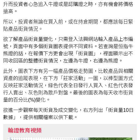
升而投資者心急追入牛證或是認購證之時，亦有機會將價格
搶高。
所以，投資者無論在買入前，或在持倉期間，都應該每日緊
貼產品街貨情況。
欲了解產品街貨量變化，只需登入法興網站輸入產品上市編
號，頁面中有多個街貨圖表提供不同資料。若查詢是恒指牛
熊證的話，在報價下方更會出現「街貨圖」，裡面顯示出不
同收回區的整體街貨情況，左邊為牛證，右邊為熊證。
此外，圖表下方有另一幅產品價格走勢圖，比較產品與相關
資產的追蹤表現，在下方「莊家活動」一圖，以棒型圖方式
反映莊家活動情況，綠色代表全日發行人買入、紅色代表發
行人賣出、灰色則為散戶對盤。最後的圖表為每天收市街貨
量的百分比(%)變化。
欲進一步觀察每天街貨及成交變化，右方列出「街貨量10日
數據」，提供相關檔案以供下載。
輪證教育視頻