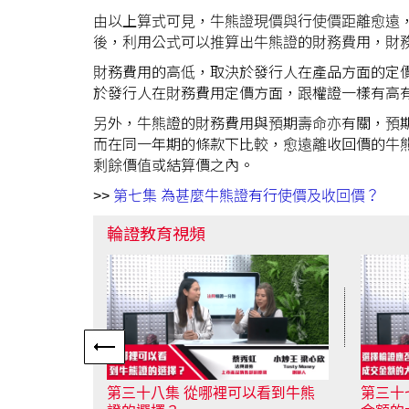
由以上算式可見，牛熊證現價與行使價距離愈遠
後，利用公式可以推算出牛熊證的財務費用，財
財務費用的高低，取決於發行人在產品方面的定
於發行人在財務費用定價方面，跟權證一樣有高
另外，牛熊證的財務費用與預期壽命亦有關，預
而在同一年期的條款下比較，愈遠離收回價的牛
剩餘價值或結算價之內。
>>
第七集 為甚麼牛熊證有行使價及收回價？
輪證教育視頻
以看到牛熊
第三十七集 選擇輪證應否從成交
第三十