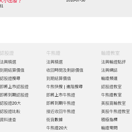
-30
賣差價？
2018-07-20
認股證
牛熊證
輪證教室
法興精選
法興精選
法興輪證點評
到期結算價值
收回時間及剩餘價值
法興網誌
認股證搜尋
到期結算價值
輪證頻道
即將上市認股證
牛熊快搜
|
進階搜尋
認股證教室
即將到期認股證
即將上市牛熊證
牛熊證教室
認股證20大
即將到期牛熊證
美股窩輪教室
認股證比較
接近收回牛熊證
美股牛熊證教室
資料速查
街貨數據
積極指標
牛熊證20大
輪證常問