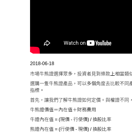
2018-06-18
市場牛熊證選擇眾多，投資者見到條款上相當類
選購一隻牛熊證產品，可以多個角度去比較不同
指標。
首先，讓我們了解牛熊證如何定價。與權證不同
牛熊證價值＝內在值＋財務費用
牛證內在值 = (現價 - 行使價) / 換股比率
熊證內在值 = (行使價 - 現價) / 換股比率