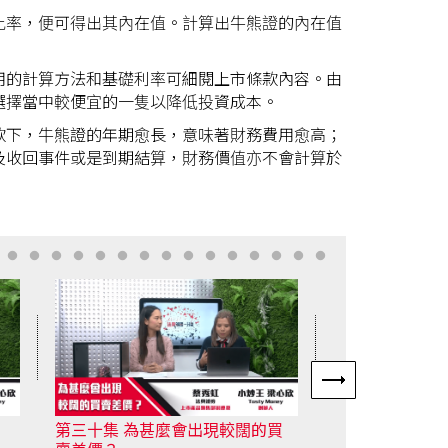
比率，便可得出其內在值。計算出牛熊證的內在值
用的計算方法和基礎利率可細閱上市條款內容。由
選擇當中較便宜的一隻以降低投資成本。
款下，牛熊證的年期愈長，意味著財務費用愈高；
及收回事件或是到期結算，財務價值亦不會計算於
買
第二十九集 高街貨輪證是否代表
第二十八集 甚