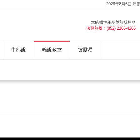
2026年8月6日 星期四
本結構性產品並無抵押品
法興熱線：(852) 2166-4266
牛熊證
輪證教室
披露易