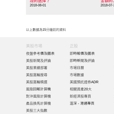
2018-07
金額的大小出發？
2018-07-31
以上數據為15分鐘前的資料
美股市場
正股
夜盤參考價及圖表
即時報價及圖表
美股新聞及評論
即時新聞及評論
美股業績部署
市場日曆
美股窩輪搜尋
市場數據
美股窩輪精選
美國預託證券ADR
風險回報計算機
相關資產20大
對沖風險計算機
新經濟股專頁
產品換馬計算機
滬深 - 港通專頁
美股三大指數