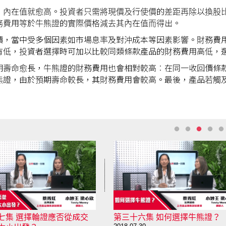
，內在值就愈高。投資者只需將現價及行使價的差距再除以換股
務費用等於牛熊證的實際價格減去其內在值而得出。
價，當中受多個因素如市場息率及對沖成本等因素影響。財務費
有低，投資者選擇時可加以比較同類條款產品的財務費用高低，
期壽命愈長，牛熊證的財務費用也會相對較高︰在同一收回價條
熊證，由於預期壽命較長，其財務費用會較高。最後，產品若觸
六集 如何選擇牛熊證？
第三十集 為甚麼會出現較闊的