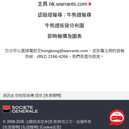
主頁 hk.warrants.com
認股證搜尋
牛熊證搜尋
｜
牛熊證街貨分布圖
即時報價及圖表
您亦可以直接電郵至
hongkong@warrants.com
，或致電法興的窩輪
熱線﹕(852) 2166-4266，我們將盡快跟進。
資訊由 財經智珠網 提供 [
免責聲明
]
© 2008-
2026
法國興業證券(香港)有限公司，版權所有
[
免責聲明
] [
私隱聲明
] [
Cookie政策
]